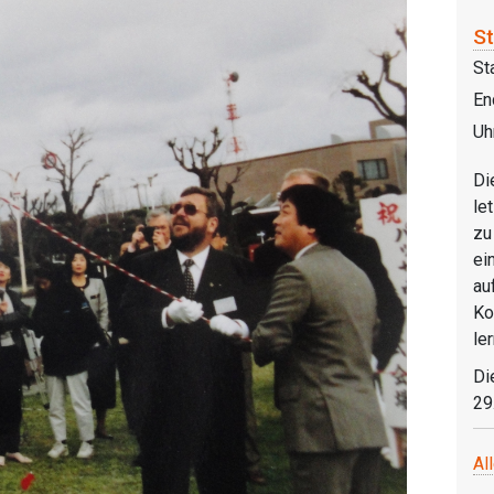
S
St
En
Uh
Di
le
zu
ei
au
Ko
le
Di
29
Al