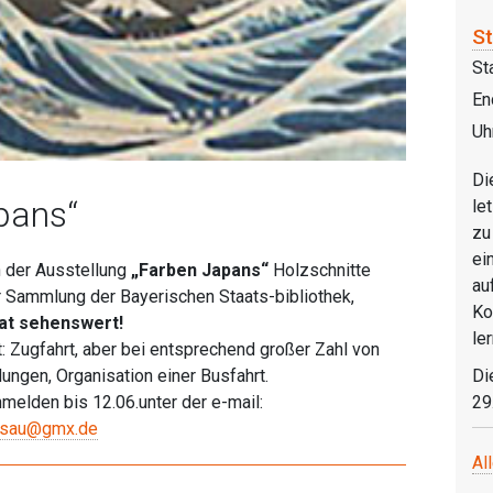
S
St
En
Uh
Di
pans“
le
zu
ei
 der Ausstellung
„Farben Japans“
Holzschnitte
au
r Sammlung der Bayerischen Staats-bibliothek,
Ko
at sehenswert!
le
: Zugfahrt, aber bei entsprechend großer Zahl von
Di
ngen, Organisation einer Busfahrt.
29
nmelden bis 12.06.unter der e-mail:
ssau@gmx.de
Al