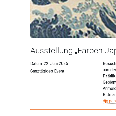
Ausstellung „Farben Ja
Datum:
22. Juni 2025
Besuch
aus de
Ganztägiges Event
Prädik
Geplant
Anmeldu
Bitte a
djg.pa