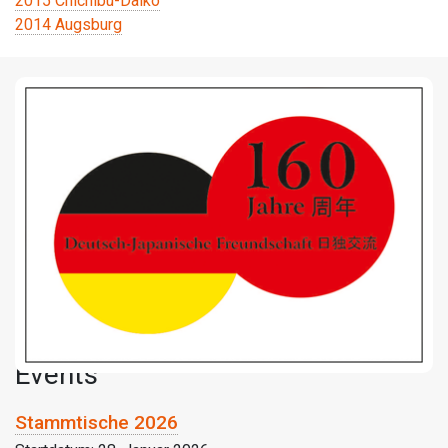
Beitragsnavigation
2015 Chichibu-Daiko
2014 Augsburg
Events
Stammtische 2026