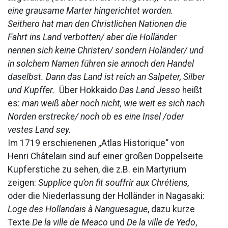
eine grausame Marter hingerichtet worden.
Seithero hat man den Christlichen Nationen die
Fahrt ins Land verbotten/ aber die Holländer
nennen sich keine Christen/ sondern Holänder/ und
in solchem Namen führen sie annoch den Handel
daselbst. Dann das Land ist reich an Salpeter, Silber
und Kupffer.
Über Hokkaido
Das Land Jesso
heißt
es:
man weiß aber noch nicht, wie weit es sich nach
Norden erstrecke/ noch ob es eine Insel /oder
vestes Land sey.
Im 1719 erschienenen „Atlas Historique“ von
Henri Châtelain sind auf einer großen Doppelseite
Kupferstiche zu sehen, die z.B. ein Martyrium
zeigen:
Supplice qu’on fit souffrir aux Chrétiens,
oder die Niederlassung der Holländer in Nagasaki:
Loge des Hollandais à Nanguesague
, dazu kurze
Texte
De la ville de Meaco
und
De la ville de Yedo
,