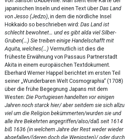
von Sanson d’Abbéville. Man sieht eine Karte der
japanischen Inseln und einen Text über
Das Land
von Jesso (Jedzo)
, in dem die nördliche Insel
Hokkaido so beschrieben wird:
Das Land ist
schlecht bewohnet… und es gibt alda viel Silber-
Gruben(…) Sie treiben einige Handelschafft mit
Aquita, welches(…)
Vermutlich ist dies die
früheste Erwähnung von Passaus Partnerstadt
Akita in einem europäischen Textdokument.
Eberhard Werner Happel berichtet im ersten Teil
seiner „Wunderbaren Welt Cosmographia“ (1708)
über die frühe Begegnung Japans mit dem
Westen:
Die Portugiesen handelten vor einigen
Jahren noch starck hier/ aber seitdem sie sich allzu
viel um die Religion bekümmerten/wurden sie und
alle ihre Bekehrten angegriffen/also/daß seit 1614
biß 1636 (in welchem Jahre der Rest weder wieder
abgefallen/(deren doch die Wenigsten)/ oder durch