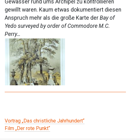
Gewässer rund ums Archipel zu kontrollieren
gewillt waren. Kaum etwas dokumentiert diesen
Anspruch mehr als die große Karte der
Bay of
Yedo surveyed by order of Commodore M.C.
Perry…
Beitragsnavigation
Vortrag „Das christliche Jahrhundert“
Film „Der rote Punkt“