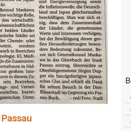
B
 Passau