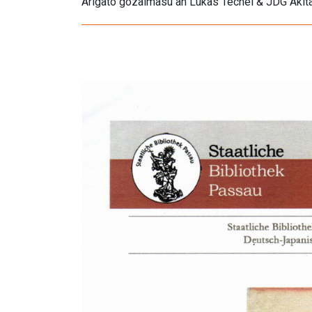
Arigato gozaimasu an Lukas Techel & JDG Akit